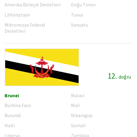
Amerika Birleşik Devletleri
Doğu Timor
Lihtenştayn
Tunus
Mikronezya Federal
Vanuatu
Devletleri
12.
doğru
Brunei
Malavi
Burkina Faso
Mali
Burundi
Nikaragua
Haiti
Somali
Liberya
Zambiya