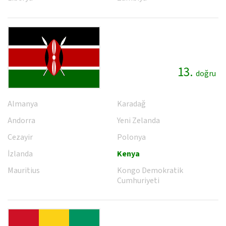
13.
doğru
Almanya
Karadağ
Andorra
Yeni Zelanda
Cezayir
Polonya
İzlanda
Kenya
Mauritius
Kongo Demokratik
Cumhuriyeti