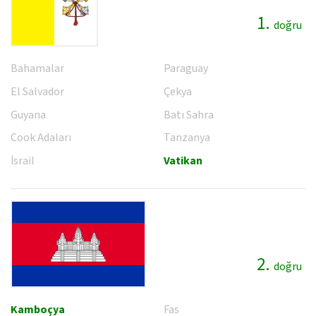
1.
doğru
Bahamalar
Paraguay
El Salvador
Çekya
Guyana
Batı Sahra
Cook Adaları
Tanzanya
İsrail
Vatikan
2.
doğru
Kamboçya
Fas