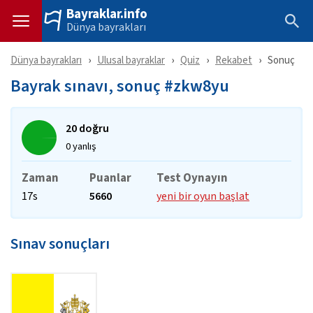
Bayraklar.info
Dünya bayrakları
Dünya bayrakları
Ulusal bayraklar
Quiz
Rekabet
Sonuç
Bayrak sınavı, sonuç #zkw8yu
20 doğru
0 yanlış
Zaman
Puanlar
Test Oynayın
17s
5660
yeni bir oyun başlat
Sınav sonuçları