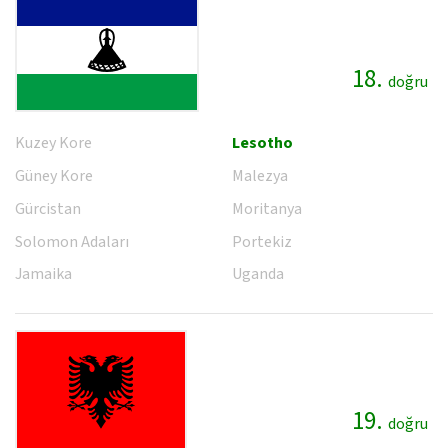
18.
doğru
Kuzey Kore
Lesotho
Güney Kore
Malezya
Gürcistan
Moritanya
Solomon Adaları
Portekiz
Jamaika
Uganda
19.
doğru