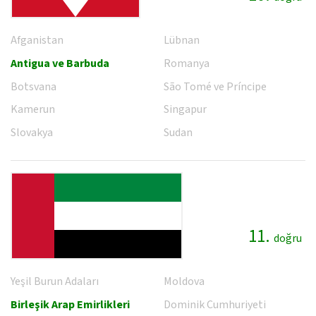
Afganistan
Lübnan
Antigua ve Barbuda
Romanya
Botsvana
São Tomé ve Príncipe
Kamerun
Singapur
Slovakya
Sudan
11.
doğru
Yeşil Burun Adaları
Moldova
Birleşik Arap Emirlikleri
Dominik Cumhuriyeti