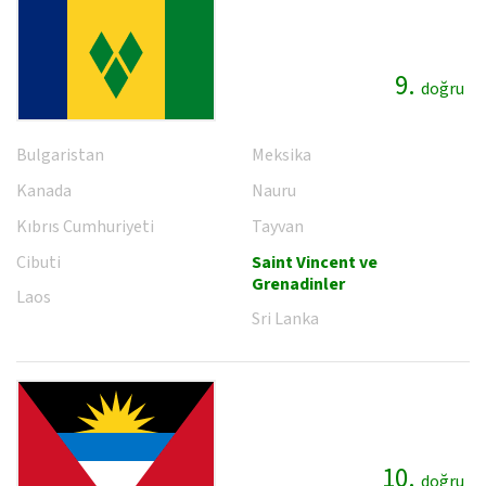
9.
doğru
Bulgaristan
Meksika
Kanada
Nauru
Kıbrıs Cumhuriyeti
Tayvan
Cibuti
Saint Vincent ve
Grenadinler
Laos
Sri Lanka
10.
doğru