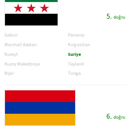
5.
doğru
Gabon
Panama
Marshall Adaları
Kırgızistan
Kuveyt
Suriye
Kuzey Makedonya
Tayland
Nijer
Tonga
6.
doğru