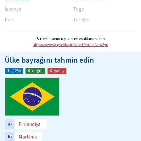
İspanya
Togo
İran
Türkiye
Bu testin sonucu şu adreste saklanacaktır:
https://www.bayraklar.info/test/sonuc/zkw8yu
Ülke bayrağını tahmin edin
1.
/ 254
0
doğru
0
yanlış
Finlandiya
a)
Martinik
b)