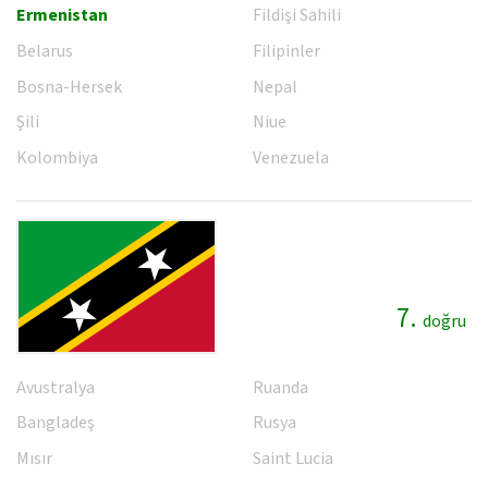
Ermenistan
Fildişi Sahili
Belarus
Filipinler
Bosna-Hersek
Nepal
Şili
Niue
Kolombiya
Venezuela
7.
doğru
Avustralya
Ruanda
Bangladeş
Rusya
Mısır
Saint Lucia