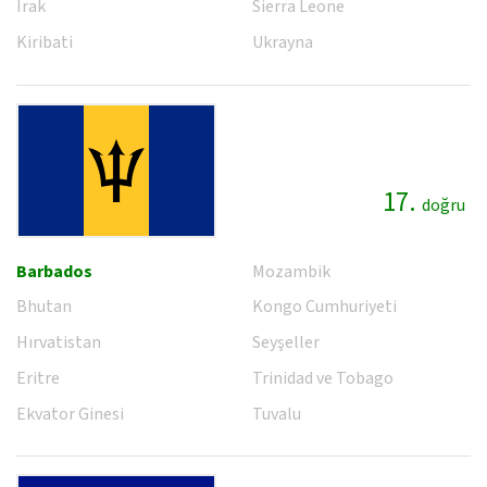
Irak
Sierra Leone
Kiribati
Ukrayna
17.
doğru
Barbados
Mozambik
Bhutan
Kongo Cumhuriyeti
Hırvatistan
Seyşeller
Eritre
Trinidad ve Tobago
Ekvator Ginesi
Tuvalu