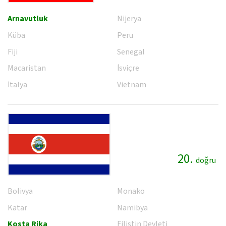
Arnavutluk
Nijerya
Küba
Peru
Fiji
Senegal
Macaristan
İsviçre
İtalya
Vietnam
20.
doğru
Bolivya
Monako
Katar
Namibya
Kosta Rika
Filistin Devleti