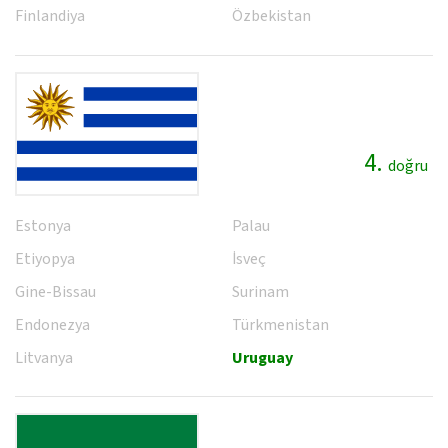
Finlandiya
Özbekistan
4.
doğru
Estonya
Palau
Etiyopya
İsveç
Gine-Bissau
Surinam
Endonezya
Türkmenistan
Litvanya
Uruguay