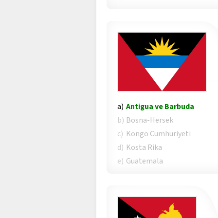
a)
Antigua ve Barbuda
b)
Bosna-Hersek
c)
Kongo Cumhuriyeti
d)
Kosta Rika
e)
Guatemala