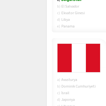
b)
El Salvador
c)
Ekvator Ginesi
d)
Libya
e)
Panama
a)
Avusturya
b)
Dominik Cumhuriyeti
c)
İsrail
d)
Japonya