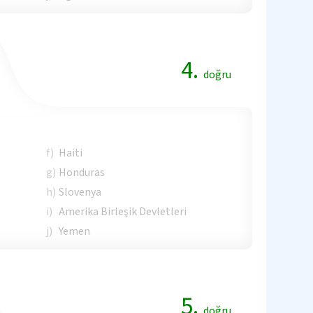
4.
doğru
f)
Haiti
g)
Honduras
h)
Slovenya
i)
Amerika Birleşik Devletleri
j)
Yemen
5.
doğru