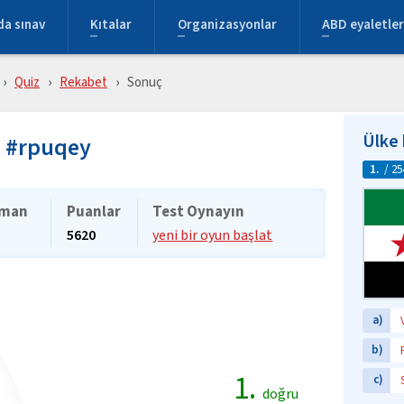
da sınav
Kıtalar
Organizasyonlar
ABD eyaletler
Quiz
Rekabet
Sonuç
Ülke 
ç #rpuqey
1.
/ 25
man
Puanlar
Test Oynayın
s
5620
yeni bir oyun başlat
a)
b)
1.
c)
doğru