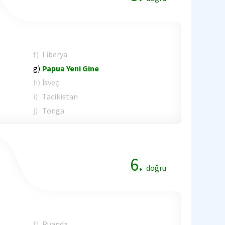
f)
Liberya
g)
Papua Yeni Gine
h)
İsveç
i)
Tacikistan
j)
Tonga
6.
doğru
f)
Ruanda