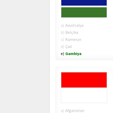
a)
Avustralya
b)
Belçika
c)
Kamerun
d)
Çad
e)
Gambiya
a)
Afganistan