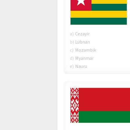
a)
Cezayir
b)
Lübnan
c)
Mozambik
d)
Myanmar
e)
Nauru