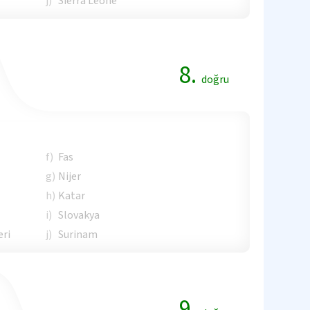
j)
Sierra Leone
8.
doğru
f)
Fas
g)
Nijer
h)
Katar
i)
Slovakya
eri
j)
Surinam
9.