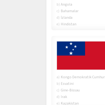
b)
Angola
c)
Bahamalar
d)
İzlanda
e)
Hindistan
a)
Kongo Demokratik Cumhuri
b)
Esvatini
c)
Gine-Bissau
d)
Irak
e)
Kazakistan