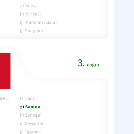
g)
Kenya
h)
Kiribati
i)
Marshall Adaları
j)
Singapur
3.
doğru
yeti
f)
Laos
g)
Samoa
h)
Senegal
i)
Seyşeller
j)
Uganda