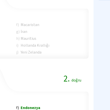
f)
Macaristan
g)
İran
h)
Mauritius
i)
Hollanda Krallığı
j)
Yeni Zelanda
2.
doğru
f)
Endonezya