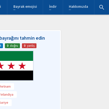
i
Bayrak emojisi
İndir
Hakkımızda
bayrağını tahmin edin
4
0
doğru
0
yanlış
Vietnam
Finlandiya
Suriye