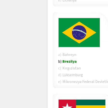
e)
Litvanya
a)
Bahreyn
b)
Brezilya
c)
Kırgızistan
d)
Lüksemburg
e)
Mikronezya Federal Devletl