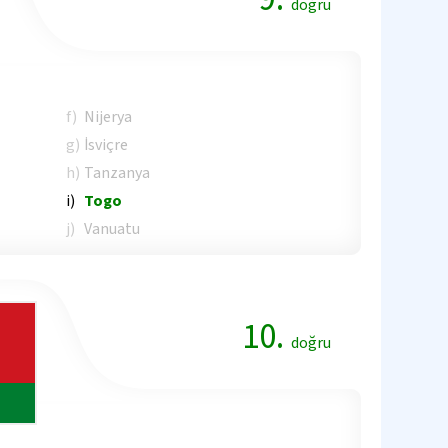
doğru
f)
Nijerya
g)
İsviçre
h)
Tanzanya
i)
Togo
j)
Vanuatu
10.
doğru