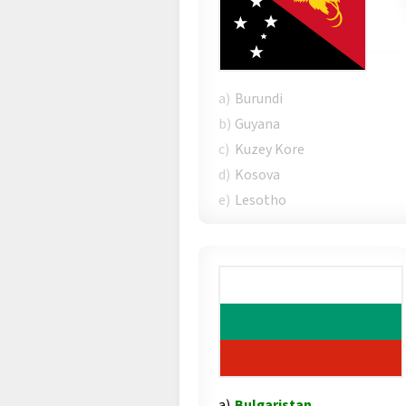
a)
Burundi
b)
Guyana
c)
Kuzey Kore
d)
Kosova
e)
Lesotho
a)
Bulgaristan