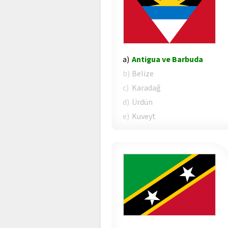
a)
Antigua ve Barbuda
b)
Belize
c)
Karadağ
d)
Ürdün
e)
Kuveyt