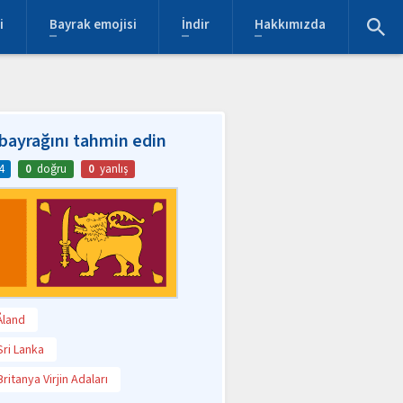
i
Bayrak emojisi
İndir
Hakkımızda
bayrağını tahmin edin
4
0
doğru
0
yanlış
Åland
Sri Lanka
Britanya Virjin Adaları