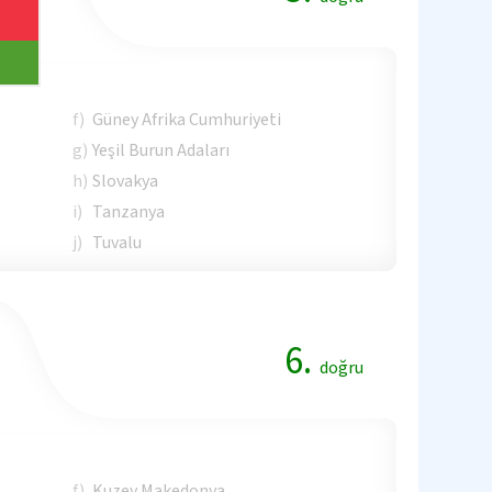
f)
Güney Afrika Cumhuriyeti
g)
Yeşil Burun Adaları
h)
Slovakya
i)
Tanzanya
j)
Tuvalu
6.
doğru
f)
Kuzey Makedonya