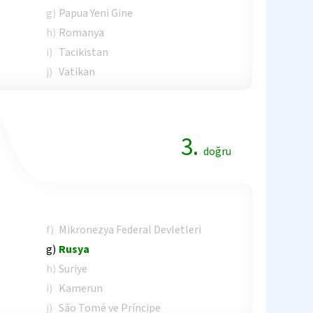
g)
Papua Yeni Gine
h)
Romanya
i)
Tacikistan
j)
Vatikan
3.
doğru
f)
Mikronezya Federal Devletleri
g)
Rusya
h)
Suriye
i)
Kamerun
j)
São Tomé ve Príncipe