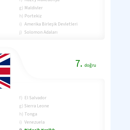
g)
Maldivler
h)
Portekiz
i)
Amerika Birleşik Devletleri
j)
Solomon Adaları
7.
doğru
f)
El Salvador
g)
Sierra Leone
h)
Tonga
i)
Venezuela