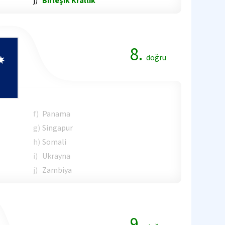
j)
Birleşik Krallık
8.
doğru
f)
Panama
g)
Singapur
h)
Somali
i)
Ukrayna
j)
Zambiya
9.