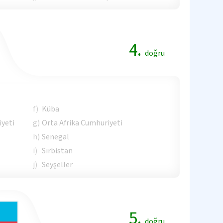
4.
doğru
f)
Küba
yeti
g)
Orta Afrika Cumhuriyeti
h)
Senegal
i)
Sırbistan
j)
Seyşeller
5.
doğru