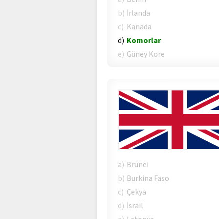
b)
İrlanda
c)
Kanada
d)
Komorlar
e)
Güney Kore
a)
Brunei
b)
Burkina Faso
c)
Çekya
d)
İsrail