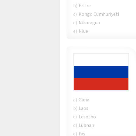
b)
Eritre
c)
Kongo Cumhuriyeti
d)
Nikaragua
e)
Niue
a)
Gana
b)
Laos
c)
Lesotho
d)
Lübnan
e)
Fas