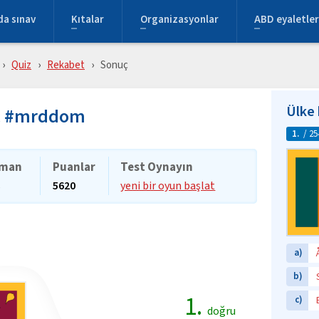
da sınav
Kıtalar
Organizasyonlar
ABD eyaletler
Quiz
Rekabet
Sonuç
Ülke 
uç #mrddom
1.
/ 25
man
Puanlar
Test Oynayın
s
5620
yeni bir oyun başlat
a)
b)
1.
c)
doğru