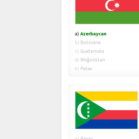
a)
Azerbaycan
b)
Botsvana
c)
Guatemala
d)
Moğolistan
e)
Palau
a)
Benin