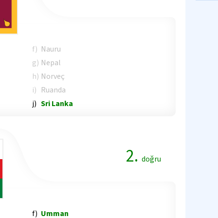
f)
Nauru
g)
Nepal
h)
Norveç
i)
Ruanda
j)
Sri Lanka
2.
doğru
f)
Umman