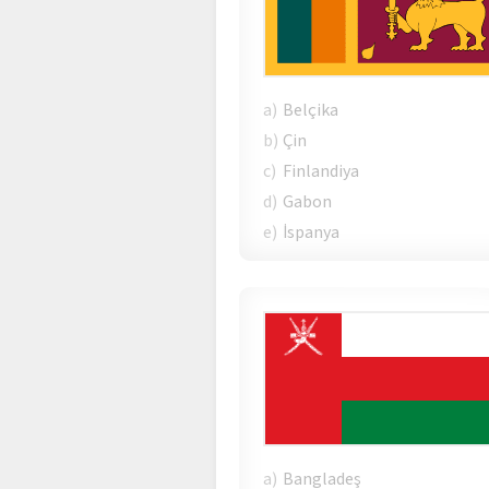
a)
Belçika
b)
Çin
c)
Finlandiya
d)
Gabon
e)
İspanya
a)
Bangladeş