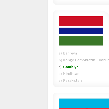
a)
Bahreyn
b)
Kongo Demokratik Cumhuri
c)
Gambiya
d)
Hindistan
e)
Kazakistan