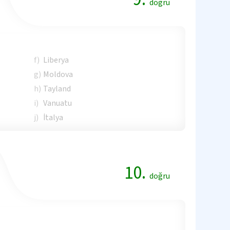
doğru
f)
Liberya
g)
Moldova
h)
Tayland
i)
Vanuatu
j)
İtalya
10.
doğru