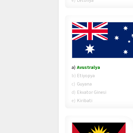
e)
Letonya
a)
Avustralya
b)
Etiyopya
c)
Guyana
d)
Ekvator Ginesi
e)
Kiribati