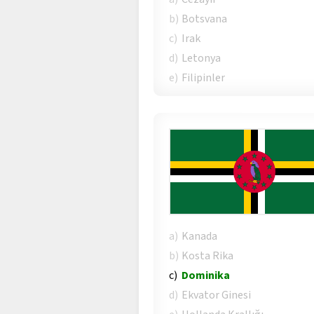
b)
Botsvana
c)
Irak
d)
Letonya
e)
Filipinler
a)
Kanada
b)
Kosta Rika
c)
Dominika
d)
Ekvator Ginesi