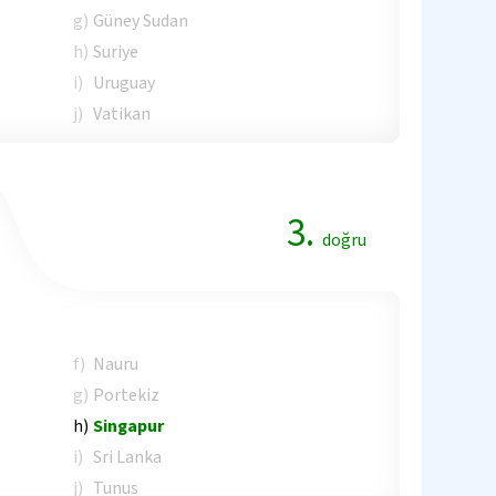
g)
Güney Sudan
h)
Suriye
i)
Uruguay
j)
Vatikan
3.
doğru
f)
Nauru
g)
Portekiz
h)
Singapur
i)
Sri Lanka
j)
Tunus