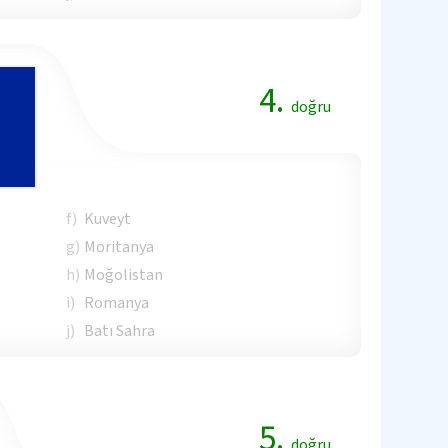
4.
doğru
f)
Kuveyt
g)
Moritanya
h)
Moğolistan
i)
Romanya
j)
Batı Sahra
5.
doğru