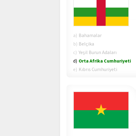
a)
Bahamalar
b)
Belçika
c)
Yeşil Burun Adaları
d)
Orta Afrika Cumhuriyeti
e)
Kıbrıs Cumhuriyeti