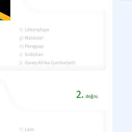
f)
Lihtenştayn
g)
Maldivler
h)
Paraguay
i)
Sırbistan
j)
Güney Afrika Cumhuriyeti
2.
doğru
f)
Laos