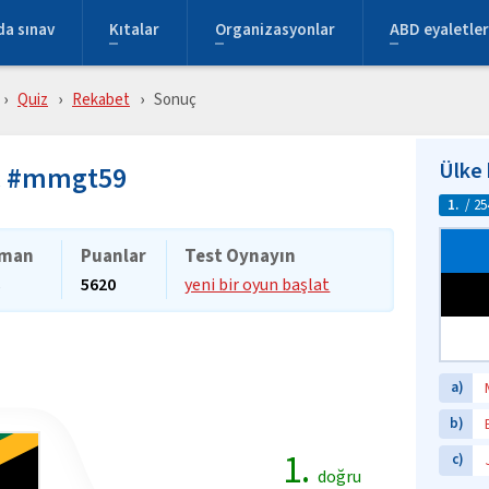
da sınav
Kıtalar
Organizasyonlar
ABD eyaletler
Quiz
Rekabet
Sonuç
Ülke 
uç #mmgt59
1.
/ 25
man
Puanlar
Test Oynayın
s
5620
yeni bir oyun başlat
a)
b)
1.
c)
doğru