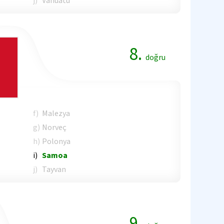
j)
Vanuatu
8.
doğru
f)
Malezya
g)
Norveç
h)
Polonya
i)
Samoa
j)
Tayvan
9.