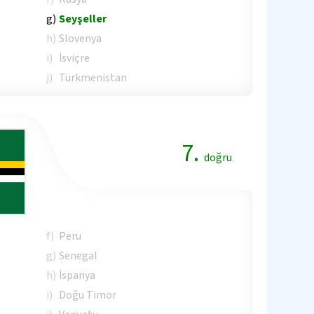
g)
Seyşeller
h)
Slovenya
i)
İsviçre
j)
Türkmenistan
7.
doğru
f)
Peru
g)
Senegal
h)
İspanya
i)
Doğu Timor