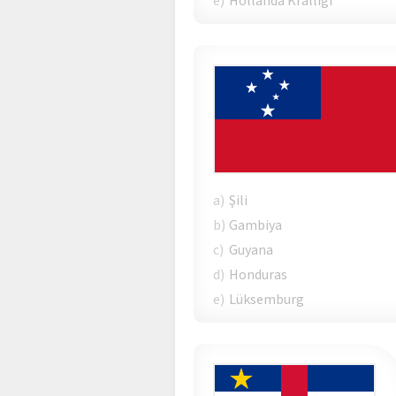
e)
Hollanda Krallığı
a)
Şili
b)
Gambiya
c)
Guyana
d)
Honduras
e)
Lüksemburg