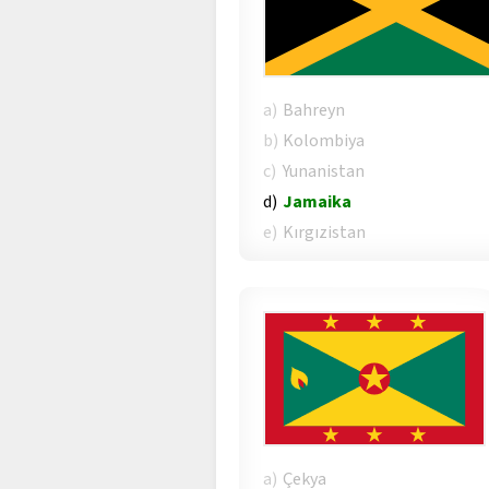
a)
Bahreyn
b)
Kolombiya
c)
Yunanistan
d)
Jamaika
e)
Kırgızistan
a)
Çekya