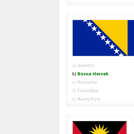
a)
Arjantin
b)
Bosna-Hersek
c)
Komorlar
d)
Finlandiya
e)
Kuzey Kore