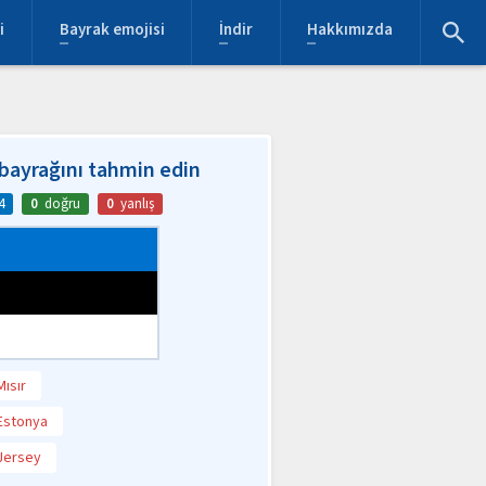
i
Bayrak emojisi
İndir
Hakkımızda
bayrağını tahmin edin
4
0
doğru
0
yanlış
Mısır
Estonya
Jersey