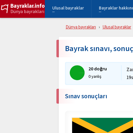
Bayraklar.info
Ulusal bayraklar
Bayraklar hakkın
Dünya bayrakları
Dünya bayrakları
Ulusal bayraklar
Bayrak sınavı, son
20 doğru
Za
0 yanlış
19
Sınav sonuçları