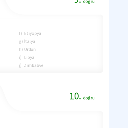
doğru
f)
Etiyopya
g)
İtalya
h)
Ürdün
i)
Libya
j)
Zimbabve
10.
doğru