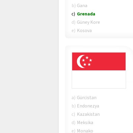
b)
Gana
c)
Grenada
d)
Güney Kore
e)
Kosova
a)
Gürcistan
b)
Endonezya
c)
Kazakistan
d)
Meksika
e)
Monako