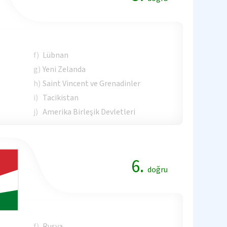
f)
Lübnan
g)
Yeni Zelanda
h)
Saint Vincent ve Grenadinler
i)
Tacikistan
j)
Amerika Birleşik Devletleri
6.
doğru
f)
Rusya