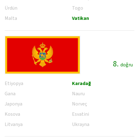
Ürdün
Togo
Malta
Vatikan
8.
doğru
Etiyopya
Karadağ
Gana
Nauru
Japonya
Norveç
Kosova
Esvatini
Litvanya
Ukrayna