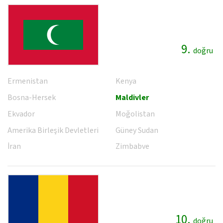
9.
doğru
Ermenistan
Kenya
Bosna-Hersek
Maldivler
Ekvador
Moğolistan
Amerika Birleşik Devletleri
Güney Sudan
İran
Zimbabve
10.
doğru