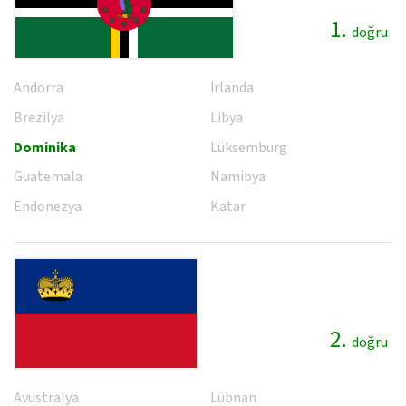
1.
doğru
Andorra
İrlanda
Brezilya
Libya
Dominika
Lüksemburg
Guatemala
Namibya
Endonezya
Katar
2.
doğru
Avustralya
Lübnan