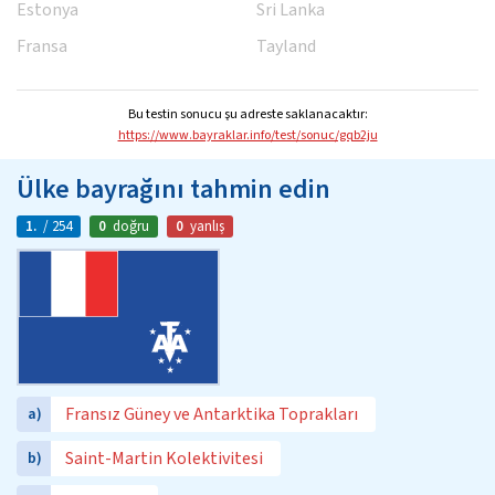
Estonya
Sri Lanka
Fransa
Tayland
Bu testin sonucu şu adreste saklanacaktır:
https://www.bayraklar.info/test/sonuc/gqb2ju
Ülke bayrağını tahmin edin
1.
/ 254
0
doğru
0
yanlış
Fransız Güney ve Antarktika Toprakları
a)
Saint-Martin Kolektivitesi
b)