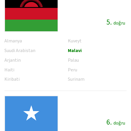
5.
doğru
Almanya
Kuveyt
Suudi Arabistan
Malavi
Arjantin
Palau
Haiti
Peru
Kiribati
Surinam
6.
doğru