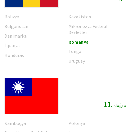
Bolivya
Kazakistan
Bulgaristan
Mikronezya Federal
Devletleri
Danimarka
Romanya
İspanya
Tonga
Honduras
Uruguay
11.
doğru
Kamboçya
Polonya