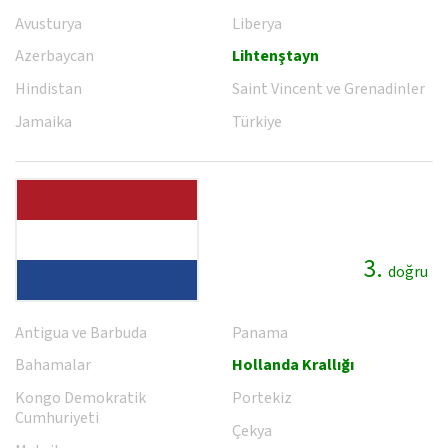
Avusturya
Liberya
Azerbaycan
Lihtenştayn
Hindistan
Saint Vincent ve Grenadinler
Jamaika
Türkiye
3.
doğru
Antigua ve Barbuda
Panama
Bahamalar
Hollanda Krallığı
Kongo Demokratik
Portekiz
Cumhuriyeti
Çekya