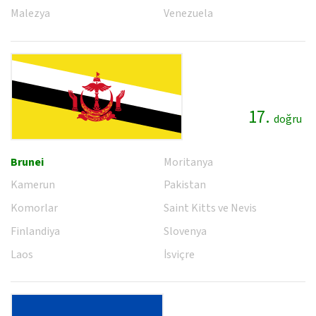
Malezya
Venezuela
17.
doğru
Brunei
Moritanya
Kamerun
Pakistan
Komorlar
Saint Kitts ve Nevis
Finlandiya
Slovenya
Laos
İsviçre