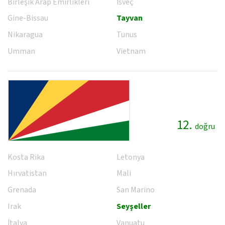
Birleşik Arap Emirlikleri
İsveç
Gine-Bissau
Tayvan
Nikaragua
Tunus
Umman
Vietnam
12.
doğru
Kosta Rika
Letonya
Hırvatistan
Mali
Grenada
San Marino
Irak
Seyşeller
İtalya
Vanuatu