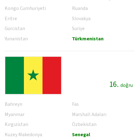
Kongo Cumhuriyeti
Ruanda
Eritre
Slovakya
Gürcistan
Suriye
Yunanistan
Türkmenistan
16.
doğru
Bahreyn
Fas
Myanmar
Marshall Adaları
Kırgızistan
Özbekistan
Kuzey Makedonya
Senegal