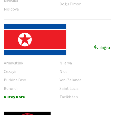
Meksika
Doğu Timor
Moldova
4.
doğru
Arnavutluk
Nijerya
Cezayir
Niue
Burkina Faso
Yeni Zelanda
Burundi
Saint Lucia
Kuzey Kore
Tacikistan