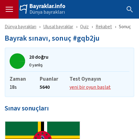
Bayraklar.info
Dünya bayrakları
Dünya bayrakları
Ulusal bayraklar
Quiz
Rekabet
Sonuç
Bayrak sınavı, sonuç #gqb2ju
20 doğru
0 yanlış
Zaman
Puanlar
Test Oynayın
18s
5640
yeni bir oyun başlat
Sınav sonuçları