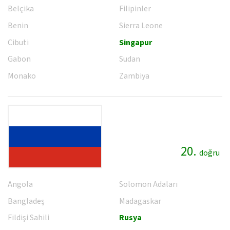
Belçika
Filipinler
Benin
Sierra Leone
Cibuti
Singapur
Gabon
Sudan
Monako
Zambiya
20.
doğru
Angola
Solomon Adaları
Bangladeş
Madagaskar
Fildişi Sahili
Rusya