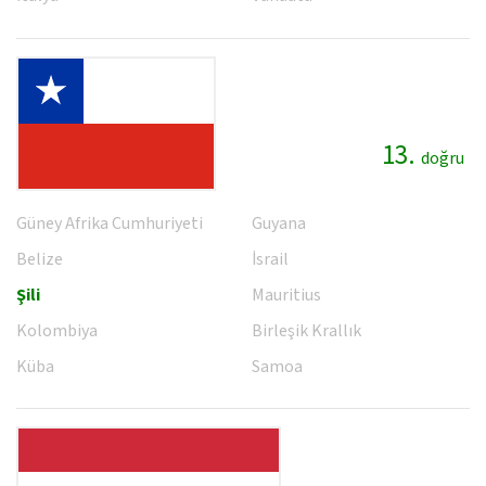
13.
doğru
Güney Afrika Cumhuriyeti
Guyana
Belize
İsrail
Şili
Mauritius
Kolombiya
Birleşik Krallık
Küba
Samoa