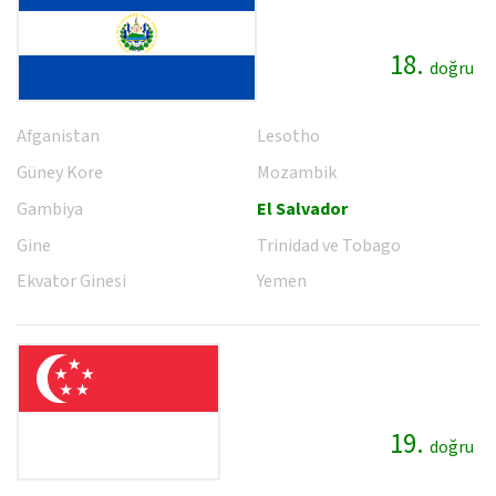
18.
doğru
Afganistan
Lesotho
Güney Kore
Mozambik
Gambiya
El Salvador
Gine
Trinidad ve Tobago
Ekvator Ginesi
Yemen
19.
doğru